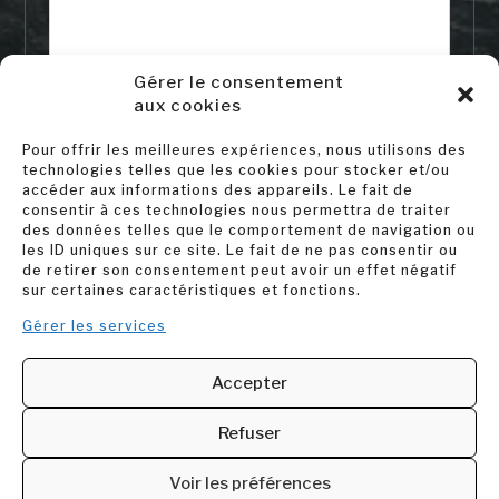
Gérer le consentement
J’ai lu et j'accepte la politique de confidentialité
aux cookies
de ce site.
*
> Déclaration de confidentialité
Pour offrir les meilleures expériences, nous utilisons des
Accepter
technologies telles que les cookies pour stocker et/ou
accéder aux informations des appareils. Le fait de
consentir à ces technologies nous permettra de traiter
* champs obligatoires
des données telles que le comportement de navigation ou
les ID uniques sur ce site. Le fait de ne pas consentir ou
hCaptcha
de retirer son consentement peut avoir un effet négatif
sur certaines caractéristiques et fonctions.
Gérer les services
Accepter
Refuser
Voir les préférences