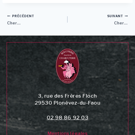
Navigation
PRÉCÉDENT
SUIVANT
Cher…
Cher…
de
l’article
3, rue des Frères Floch
29530
Plonévez-du-Faou
02 98 86 92 03
Mentions légales