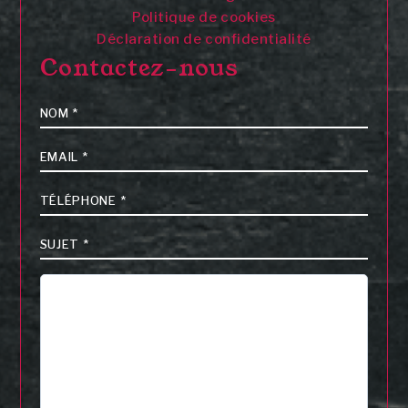
Politique de cookies
Déclaration de confidentialité
Contactez-nous
Nom
*
E-
mail
*
Téléphone
*
Sujet
*
Message
*