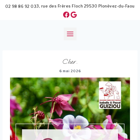
Aller
3, rue des Frères Floch
29530
Plonévez-du-Faou
02 98 86 92 03
au
Facebook
Google
contenu
Cher…
6 mai 2026