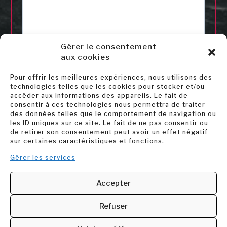
Gérer le consentement
J’ai lu et j'accepte la politique de confidentialité
aux cookies
de ce site.
*
> Déclaration de confidentialité
Pour offrir les meilleures expériences, nous utilisons des
Accepter
technologies telles que les cookies pour stocker et/ou
accéder aux informations des appareils. Le fait de
consentir à ces technologies nous permettra de traiter
* champs obligatoires
des données telles que le comportement de navigation ou
les ID uniques sur ce site. Le fait de ne pas consentir ou
hCaptcha
de retirer son consentement peut avoir un effet négatif
sur certaines caractéristiques et fonctions.
Gérer les services
Accepter
Refuser