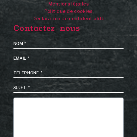
Mentions légales
Politique de cookies
Déclaration de confidentialité
Contactez-nous
Nom
*
E-
mail
*
Téléphone
*
Sujet
*
Message
*