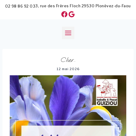
Aller
3, rue des Frères Floch
29530
Plonévez-du-Faou
02 98 86 92 03
au
Facebook
Google
contenu
Cher…
12 mai 2026