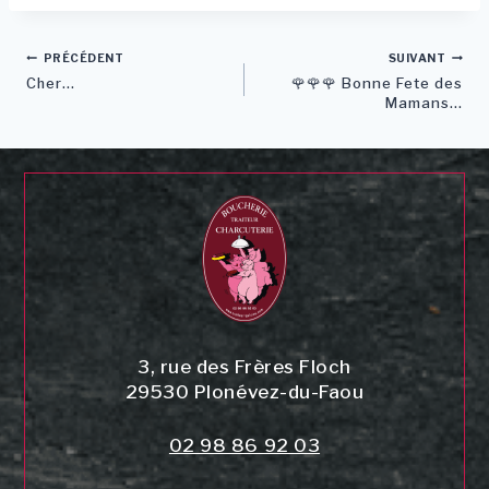
Navigation
PRÉCÉDENT
SUIVANT
Cher…
🌹🌹🌹 Bonne Fete des
de
Mamans…
l’article
3, rue des Frères Floch
29530
Plonévez-du-Faou
02 98 86 92 03