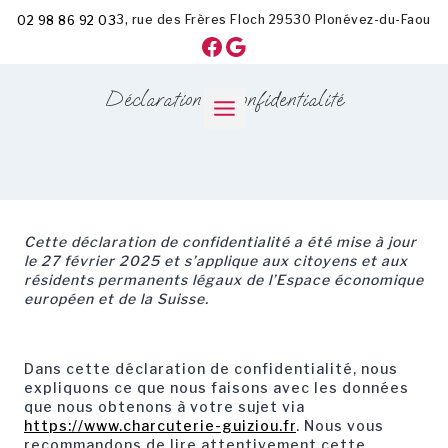
Aller
3, rue des Frères Floch
29530
Plonévez-du-Faou
02 98 86 92 03
au
Facebook
Google
contenu
Déclaration de confidentialité
Cette déclaration de confidentialité a été mise à jour
le 27 février 2025 et s’applique aux citoyens et aux
résidents permanents légaux de l’Espace économique
européen et de la Suisse.
Dans cette déclaration de confidentialité, nous
expliquons ce que nous faisons avec les données
que nous obtenons à votre sujet via
https://www.charcuterie-guiziou.fr
. Nous vous
recommandons de lire attentivement cette