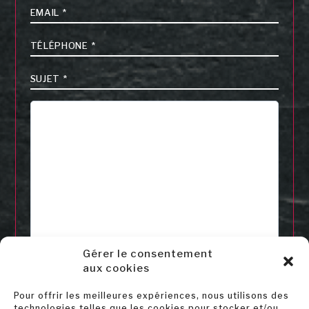
E-
mail
*
Téléphone
*
Sujet
*
Message
*
Gérer le consentement
J’ai lu et j'accepte la politique de confidentialité
aux cookies
de ce site.
*
> Déclaration de confidentialité
Pour offrir les meilleures expériences, nous utilisons des
Accepter
technologies telles que les cookies pour stocker et/ou